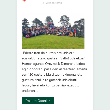
UEMAk sarreran
“Ederra izan da aurten ere udalerri
euskaldunetako gazteen Salto! udalekua”.
Hamar egunez Orozkotik Dimarako bidea
egin ondoren, pasa den asteartean amaitu
zen 120 gazte bildu dituen ekimena, eta
gustura itzuli dira gazteak udalekutik,
lagun, herri eta kontu berriak ezagutu
ondoren....
Irakurri Osorik »