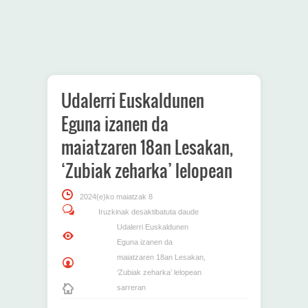
Udalerri Euskaldunen
Eguna izanen da
maiatzaren 18an Lesakan,
‘Zubiak zeharka’ lelopean
2024(e)ko maiatzak 8
Iruzkinak desaktibatuta daude
Udalerri Euskaldunen
Eguna izanen da
maiatzaren 18an Lesakan,
‘Zubiak zeharka’ lelopean
sarreran