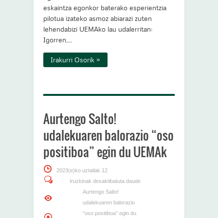
eskaintza egonkor baterako esperientzia
pilotua izateko asmoz abiarazi zuten
lehendabizi UEMAko lau udalerritan:
Igorren,...
Irakurri Osorik »
Aurtengo Salto!
udalekuaren balorazio “oso
positiboa” egin du UEMAk
2023(e)ko uztailak 12
Iruzkinak desaktibatuta daude
Aurtengo Salto!
udalekuaren balorazio
“oso positiboa” egin du