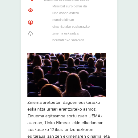
Milioi bat euro behar da
urte osoan astero
estreinaldietan
oinarritutako euskarazko
zinema eskaintza
bermatzeko sarreran
Zinema aretoetan dagoen euskarazko
eskaintza urriari erantzuteko asmoz,
Zinuema egitasmoa sortu zuen UEMAk
azaroan, Tinko Filmeak-ekin elkarlanean.
Euskarazko 12 ikus-entzunezkoren
egitaraua izan zen ekimenaren oinarria, eta