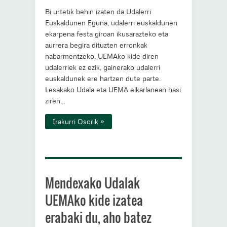
Bi urtetik behin izaten da Udalerri
Euskaldunen Eguna, udalerri euskaldunen
ekarpena festa giroan ikusarazteko eta
aurrera begira dituzten erronkak
nabarmentzeko. UEMAko kide diren
udalerriek ez ezik, gainerako udalerri
euskaldunek ere hartzen dute parte.
Lesakako Udala eta UEMA elkarlanean hasi
ziren...
Irakurri Osorik »
Mendexako Udalak
UEMAko kide izatea
erabaki du, aho batez