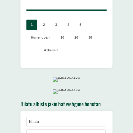
1
2
3
4
5
Hurrengoa »
10
20
30
...
Azkena »
Bilatu albiste jakin bat webgune honetan