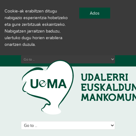
Cookie-ak erabiltzen ditugu
Ados
nabigazio esperientzia hobetzeko
eta gure zerbitzuak eskaintzeko.
Nabigatzen jarraitzen baduzu,
ulertuko dugu horien erabilera
onartzen duzula.