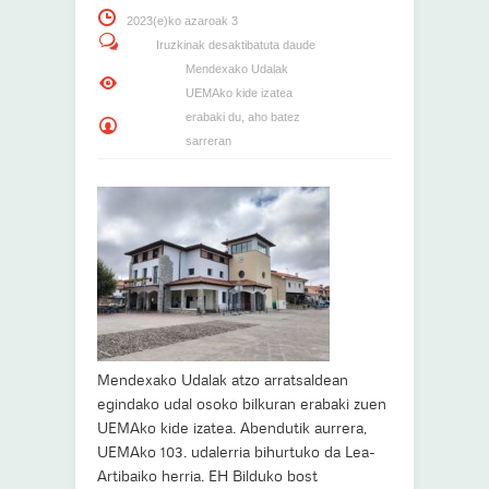
2023(e)ko azaroak 3
Iruzkinak desaktibatuta daude
Mendexako Udalak
UEMAko kide izatea
erabaki du, aho batez
sarreran
Mendexako Udalak atzo arratsaldean
egindako udal osoko bilkuran erabaki zuen
UEMAko kide izatea. Abendutik aurrera,
UEMAko 103. udalerria bihurtuko da Lea-
Artibaiko herria. EH Bilduko bost